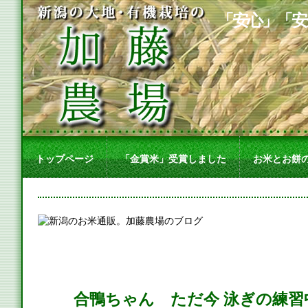
「安心」「安
トップページ
「金賞米」受賞しました
お米とお餅
合鴨ちゃん ただ今 泳ぎの練習