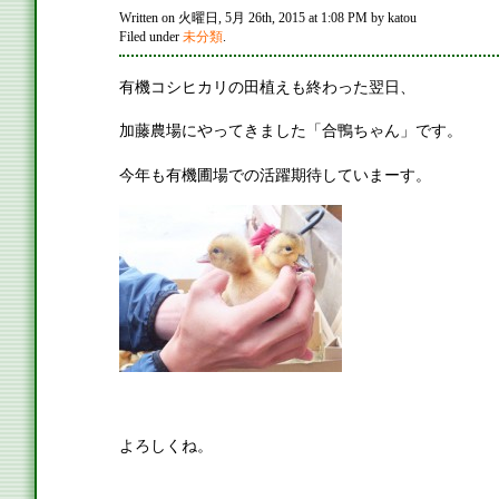
Written on 火曜日, 5月 26th, 2015 at 1:08 PM by katou
Filed under
未分類
.
有機コシヒカリの田植えも終わった翌日、
加藤農場にやってきました「合鴨ちゃん」です。
今年も有機圃場での活躍期待していまーす。
よろしくね。