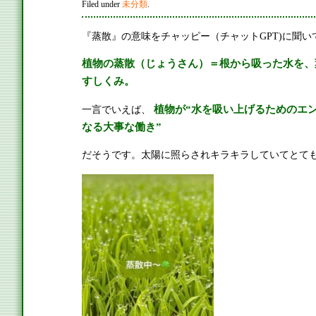
Filed under
未分類
.
『蒸散』の意味をチャッピー（チャットGPT)に聞い
植物の蒸散（じょうさん）＝根から吸った水を、
すしくみ。
一言でいえば、
植物が“水を吸い上げるためのエン
なる大事な働き”
だそうです。太陽に照らされキラキラしていてとて