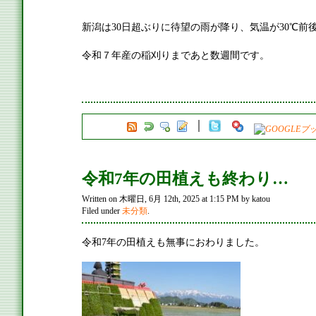
新潟は30日超ぶりに待望の雨が降り、気温が30℃前
令和７年産の稲刈りまであと数週間です。
令和7年の田植えも終わり…
Written on 木曜日, 6月 12th, 2025 at 1:15 PM by katou
Filed under
未分類
.
令和7年の田植えも無事におわりました。