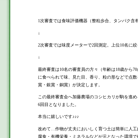
1次審査では食味評価機器（整粒歩合、タンパク含
↓
2次審査では味度メーターで2回測定。上位10名に
↓
最終審査は10名の審査員の方々（年齢は18歳から7
に食べられて味、見た目、香り、粒の形などで点数
賞・銀賞・銅賞）が決定します。
この最終審査会へ加藤農場のコシヒカリが駒を進め
6回目となりました。
本当に嬉しいです♪♪♪
改めて…作物が丈夫においしく育つ土は簡単に人工
腐食・有機栄養・ミネラルなどが元となった環境で