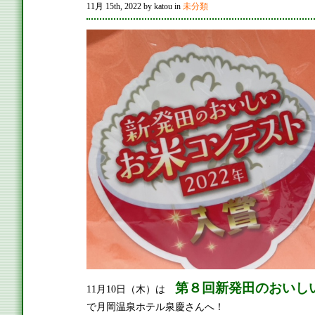
11月 15th, 2022 by katou in
未分類
第８
回新発田のおいし
11月10日（木）は
で月岡温泉ホテル泉慶さんへ！