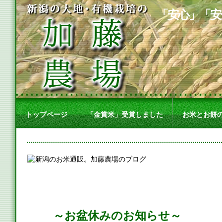
「安心」「安
トップページ
「金賞米」受賞しました
お米とお餅
～お盆休みのお知らせ～