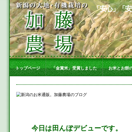
「安心」「安
トップページ
「金賞米」受賞しました
お米とお餅
今日は田んぼデビューです。