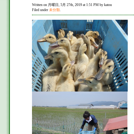
Written on 月曜日, 5月 27th, 2019 at 1:51 PM by katou
Filed under
未分類
.