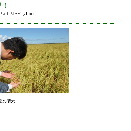
リ！
 at 11:34 AM by katou
望の晴天！！！