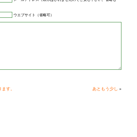
ウエブサイト（省略可）
ります。
あともう少し
»