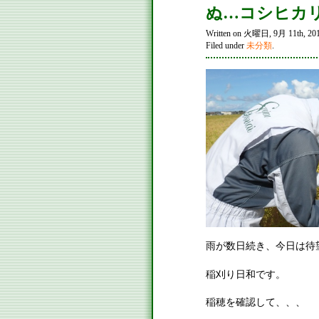
ぬ…コシヒカ
Written on 火曜日, 9月 11th, 2018
Filed under
未分類
.
雨が数日続き、今日は待
稲刈り日和です。
稲穂を確認して、、、