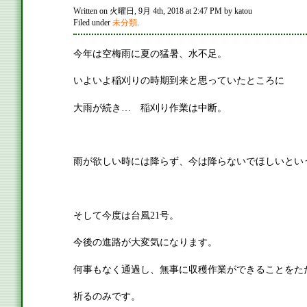
Written on 火曜日, 9月 4th, 2018 at 2:47 PM by katou
Filed under
未分類
.
今年は空梅雨に夏の猛暑、水不足。
いよいよ稲刈りの時期到来と思っていたところに
大雨が続き… 稲刈り作業は中断。
雨が欲しい時には降らず、今は降らないでほしいとい
そして今度は台風21号。
今後の進路が大変気になります。
何事もなく通過し、無事に収穫作業ができることをた
祈るのみです。