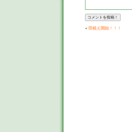
«
田植え開始！！！