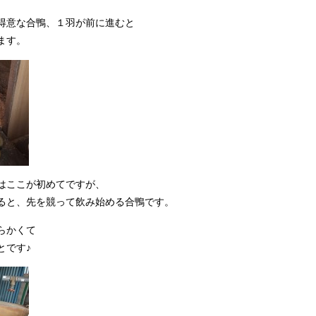
得意な合鴨、１羽が前に進むと
ます。
はここが初めてですが、
ると、先を競って飲み始める合鴨です。
らかくて
とです♪