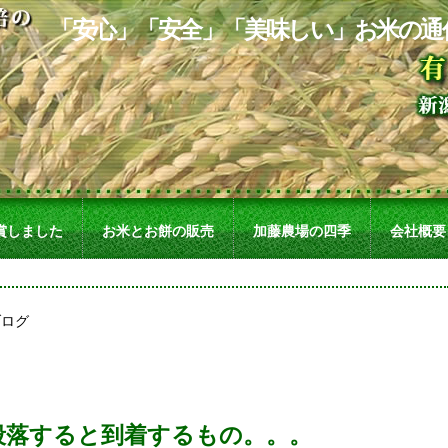
「安心」「安全」「美味しい」お米の通
賞しました
お米とお餅の販売
加藤農場の四季
会社概要
段落すると到着するもの。。。