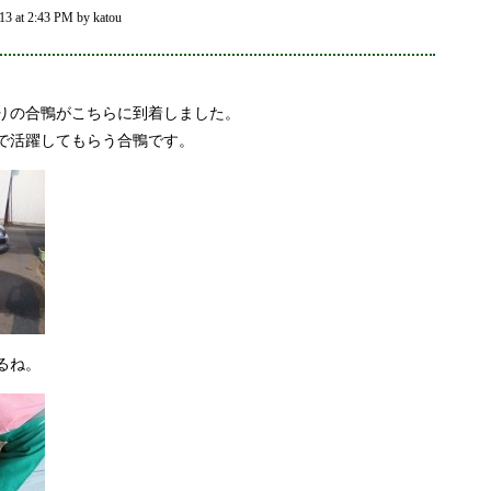
3 at 2:43 PM by katou
。
りの合鴨がこちらに到着しました。
で活躍してもらう合鴨です。
るね。